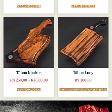
VER OPÇÕES
VER OPÇÕES
Tábua Khairos
Tábua Lucy
R$
250,00
–
R$
300,00
R$
200,00
VER OPÇÕES
ADICIONAR AO CARRINHO