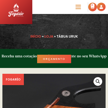
0
INÍCIO
»
LOJA
»
TÁBUA URUK
Receba uma cotação em até 1h diretamente no seu WhatsApp
ORÇAMENTO
FOGARÉO