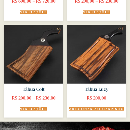
R$
600,00
–
R$
720,00
R$
200,00
–
R$
236,00
VER OPÇÕES
VER OPÇÕES
Tábua Colt
Tábua Lucy
R$
200,00
–
R$
236,00
R$
200,00
VER OPÇÕES
ADICIONAR AO CARRINHO