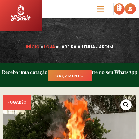
0
INÍCIO
»
LOJA
»
LAREIRA A LENHA JARDIM
Receba uma cotação em até 1h diretamente no seu WhatsApp
ORÇAMENTO
FOGARÉO