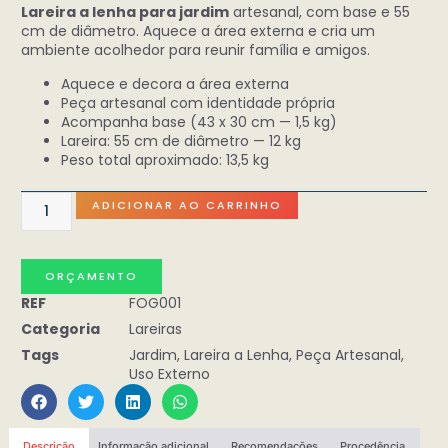
Lareira a lenha para jardim
artesanal, com base e 55
cm de diâmetro. Aquece a área externa e cria um
ambiente acolhedor para reunir família e amigos.
Aquece e decora a área externa
Peça artesanal com identidade própria
Acompanha base (43 x 30 cm — 1,5 kg)
Lareira: 55 cm de diâmetro — 12 kg
Peso total aproximado: 13,5 kg
ADICIONAR AO CARRINHO
ORÇAMENTO
REF
FOG001
Categoria
Lareiras
Tags
Jardim
,
Lareira a Lenha
,
Peça Artesanal
,
Uso Externo
Descrição
Informação adicional
Recomendações
Procedência