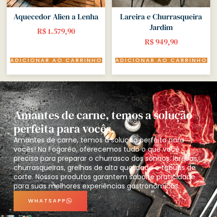
Aquecedor Alien a Lenha
Lareira e Churrasqueira
Jardim
R$
1.579,90
R$
949,90
ADICIONAR AO CARRINHO
ADICIONAR AO CARRINHO
Amantes de carne, temos a solução
perfeita para vocês.
Amantes de carne, temos a solução perfeita para
vocês! Na Fogaréo, oferecemos tudo o que você
precisa para preparar o churrasco dos sonhos: lareiras,
churrasqueiras, grelhas de alta qualidade e tábuas de
corte. Nossos produtos garantem sabor e praticidade
para suas melhores experiências gastronômicas.
WHATSAPP