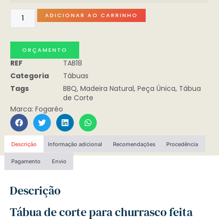
ADICIONAR AO CARRINHO
ORÇAMENTO
REF
TAB18
Categoria
Tábuas
Tags
BBQ
,
Madeira Natural
,
Peça Única
,
Tábua
de Corte
Marca:
Fogaréo
Descrição
Informação adicional
Recomendações
Procedência
Pagamento
Envio
Descrição
Tábua de corte para churrasco feita