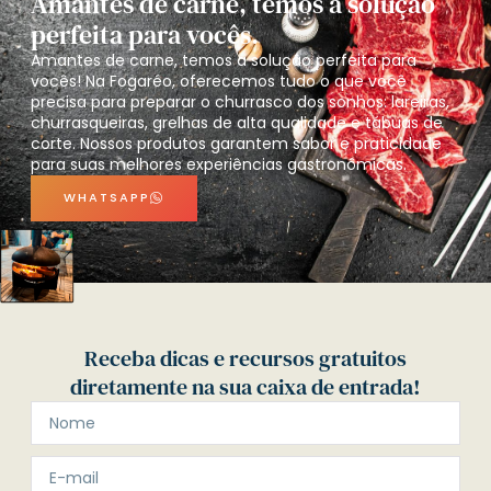
Amantes de carne, temos a solução
perfeita para vocês.
Amantes de carne, temos a solução perfeita para
vocês! Na Fogaréo, oferecemos tudo o que você
precisa para preparar o churrasco dos sonhos: lareiras,
churrasqueiras, grelhas de alta qualidade e tábuas de
corte. Nossos produtos garantem sabor e praticidade
para suas melhores experiências gastronômicas.
WHATSAPP
Receba dicas e recursos gratuitos
diretamente na sua caixa de entrada!