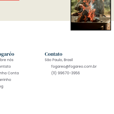
ogaréo
Contato
bre nós
São Paulo, Brasil
ontato
fogareo@fogareo.com.br
inha Conta
(11) 99670-3956
rrinho
og