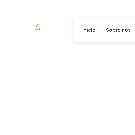
(11) 99670-3956
@lareirasfogareo
Minha Conta
Início
Sobre nós
Aquecedores