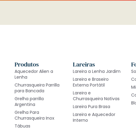
Produtos
Lareiras
F
Aquecedor Alien a
Lareira a Lenha Jardim
So
Lenha
Lareira e Braseiro
C
Churrasqueira Parrilla
Externa Portátil
M
para Bancada
Lareira e
Ca
Grelha parrilla
Churrasqueira Nativas
Bl
Argentina
Lareira Pura Brasa
Grelha Para
Lareira e Aquecedor
Churrasqueira Inox
Interno
Tábuas