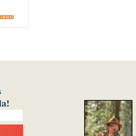
RINHO
s
da!